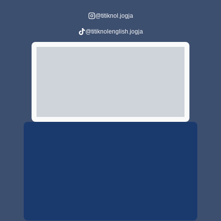
@titiknol.jogja
@titiknolenglish.jogja