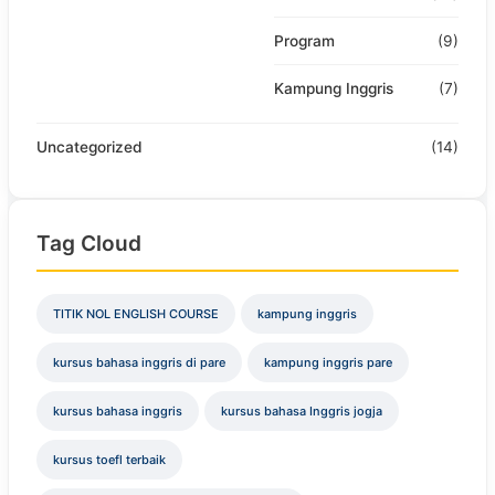
Program
(9)
Kampung Inggris
(7)
Uncategorized
(14)
Tag Cloud
TITIK NOL ENGLISH COURSE
kampung inggris
kursus bahasa inggris di pare
kampung inggris pare
kursus bahasa inggris
kursus bahasa Inggris jogja
kursus toefl terbaik