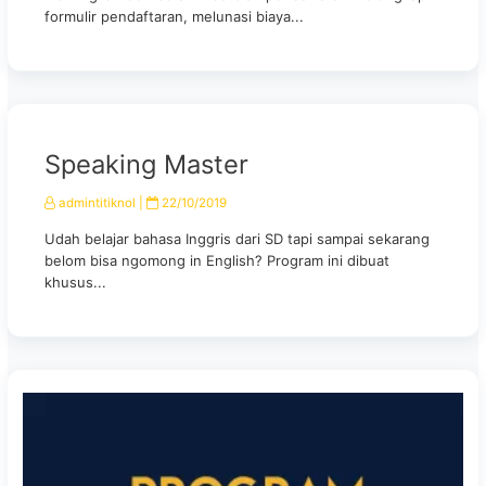
formulir pendaftaran, melunasi biaya...
UNCATEGORIZED
Speaking Master
admintitiknol
|
22/10/2019
Udah belajar bahasa Inggris dari SD tapi sampai sekarang
belom bisa ngomong in English? Program ini dibuat
khusus...