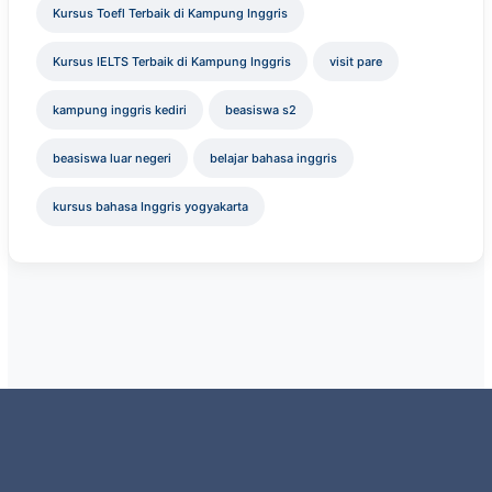
Kursus Toefl Terbaik di Kampung Inggris
Kursus IELTS Terbaik di Kampung Inggris
visit pare
kampung inggris kediri
beasiswa s2
beasiswa luar negeri
belajar bahasa inggris
kursus bahasa Inggris yogyakarta