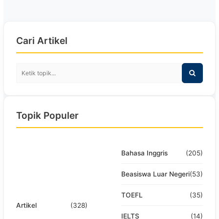
Cari Artikel
Topik Populer
Bahasa Inggris
(205)
Beasiswa Luar Negeri
(53)
TOEFL
(35)
Artikel
(328)
IELTS
(14)