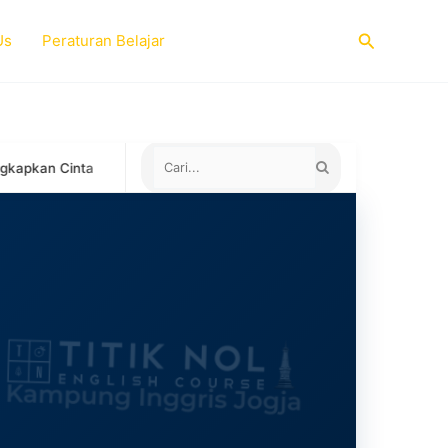
Search
Us
Peraturan Belajar
Negara yang Menerima Sertifikat TOEFL ITP untuk Study Abro