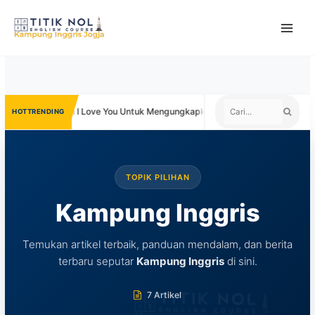
Skip
to
content
ata Lain I Love You Untuk Mengungkapkan Cinta
Negara yang Mener
TRENDING
TOPIK PILIHAN
Kampung Inggris
Temukan artikel terbaik, panduan mendalam, dan berita
terbaru seputar
Kampung Inggris
di sini.
7 Artikel