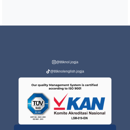
@titiknol.jogja
@titiknolenglish.jogja