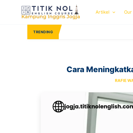
Skip
to
Artikel
Our
content
TRENDING
Format Surat Sis
Cara Meningkatka
RAFIE W