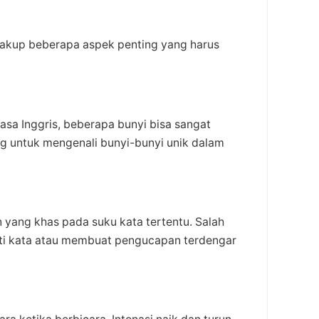
cakup beberapa aspek penting yang harus
sa Inggris, beberapa bunyi bisa sangat
ng untuk mengenali bunyi-bunyi unik dalam
 yang khas pada suku kata tertentu. Salah
ti kata atau membuat pengucapan terdengar