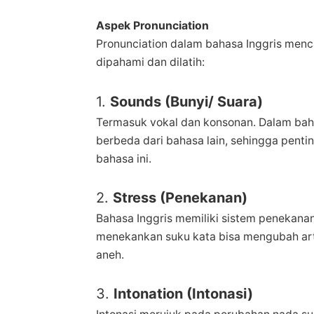
Aspek Pronunciation
Pronunciation dalam bahasa Inggris men
dipahami dan dilatih:
1.
Sounds (Bunyi/ Suara)
Termasuk vokal dan konsonan. Dalam baha
berbeda dari bahasa lain, sehingga penti
bahasa ini.
2.
Stress (Penekanan)
Bahasa Inggris memiliki sistem penekanan
menekankan suku kata bisa mengubah ar
aneh.
3.
Intonation (Intonasi)