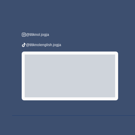
@titiknol.jogja
@titiknolenglish.jogja