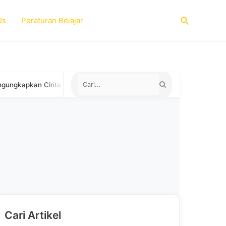
Search
Us
Peraturan Belajar
apkan Cinta
Negara yang Menerima Sertifikat TOEFL ITP unt
Cari Artikel