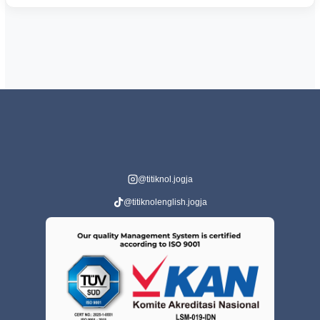
@titiknol.jogja
@titiknolenglish.jogja