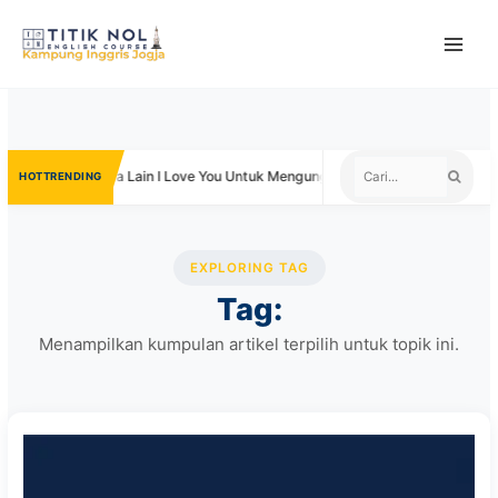
Skip
to
content
wa
Kata Lain I Love You Untuk Mengungkapkan Cinta
Negar
TRENDING
EXPLORING TAG
Tag:
Menampilkan kumpulan artikel terpilih untuk topik ini.