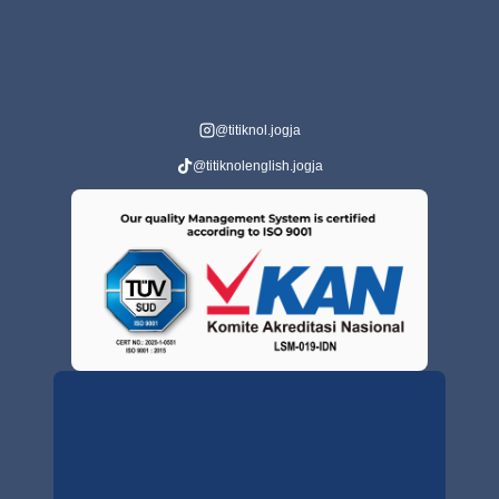
@titiknol.jogja
@titiknolenglish.jogja