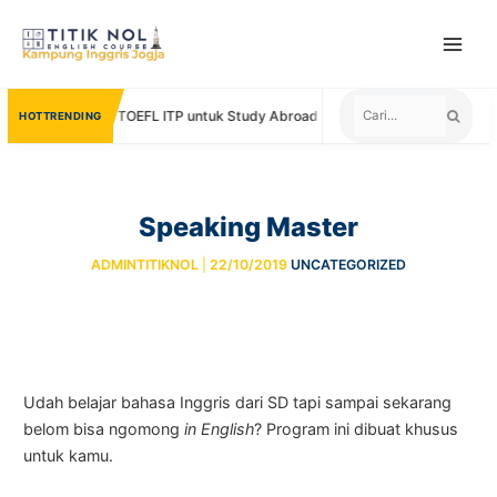
Skip
to
content
rima Sertifikat TOEFL ITP untuk Study Abroad
Positif Vibes Arti
TRENDING
Speaking Master
ADMINTITIKNOL
|
22/10/2019
UNCATEGORIZED
Udah belajar bahasa Inggris dari SD tapi sampai sekarang
belom bisa ngomong
in English
? Program ini dibuat khusus
untuk kamu.