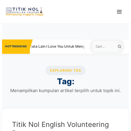
Skip
to
content
Siswa
Kata Lain I Love You Untuk Mengungkapkan Cinta
Ne
TRENDING
EXPLORING TAG
Tag:
Menampilkan kumpulan artikel terpilih untuk topik ini.
UNCATEGORIZED
Titik Nol English Volunteering