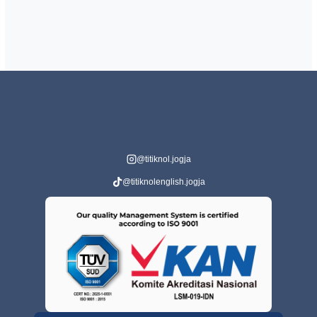
@titiknol.jogja
@titiknolenglish.jogja