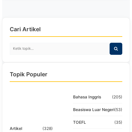
Cari Artikel
Topik Populer
Bahasa Inggris
(205)
Beasiswa Luar Negeri
(53)
TOEFL
(35)
Artikel
(328)