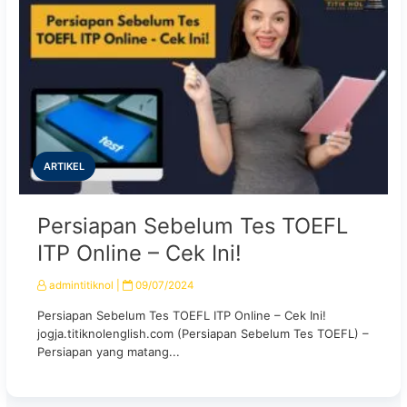
ARTIKEL
Persiapan Sebelum Tes TOEFL
ITP Online – Cek Ini!
admintitiknol
|
09/07/2024
Persiapan Sebelum Tes TOEFL ITP Online – Cek Ini!
jogja.titiknolenglish.com (Persiapan Sebelum Tes TOEFL) –
Persiapan yang matang...