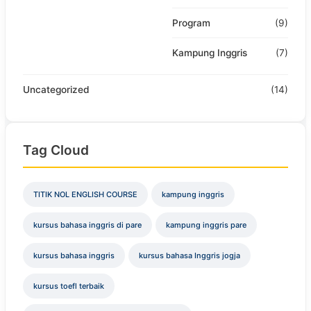
Program
(9)
Kampung Inggris
(7)
Uncategorized
(14)
Tag Cloud
TITIK NOL ENGLISH COURSE
kampung inggris
kursus bahasa inggris di pare
kampung inggris pare
kursus bahasa inggris
kursus bahasa Inggris jogja
kursus toefl terbaik