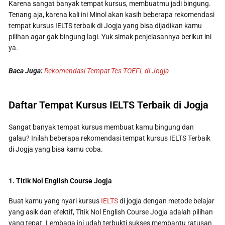
Karena sangat banyak tempat kursus, membuatmu jadi bingung.
Tenang aja, karena kali ini Minol akan kasih beberapa rekomendasi
tempat kursus IELTS terbaik di Jogja yang bisa dijadikan kamu
pilihan agar gak bingung lagi. Yuk simak penjelasannya berikut ini
ya.
Baca Juga:
Rekomendasi Tempat Tes TOEFL di Jogja
Daftar Tempat Kursus IELTS Terbaik di Jogja
Sangat banyak tempat kursus membuat kamu bingung dan
galau? Inilah beberapa rekomendasi tempat kursus IELTS Terbaik
di Jogja yang bisa kamu coba.
1. Titik Nol English Course Jogja
Buat kamu yang nyari kursus
IELTS
di jogja dengan metode belajar
yang asik dan efektif, Titik Nol English Course Jogja adalah pilihan
yang tepat. Lembaga ini udah terbukti sukses membantu ratusan