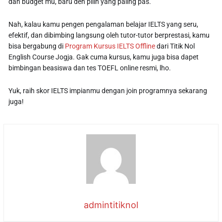
dan budget mu, baru deh pilih yang paling pas.
Nah, kalau kamu pengen pengalaman belajar IELTS yang seru,
efektif, dan dibimbing langsung oleh tutor-tutor berprestasi, kamu
bisa bergabung di
Program Kursus IELTS Offline
dari Titik Nol
English Course Jogja. Gak cuma kursus, kamu juga bisa dapet
bimbingan beasiswa dan tes TOEFL online resmi, lho.
Yuk, raih skor IELTS impianmu dengan join programnya sekarang
juga!
admintitiknol