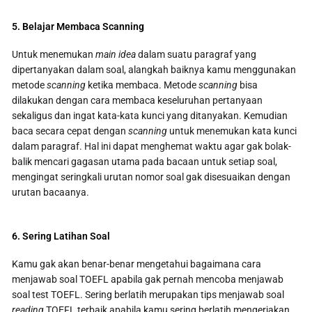
5. Belajar Membaca Scanning
Untuk menemukan
main
idea
dalam suatu paragraf yang
dipertanyakan dalam soal, alangkah baiknya kamu menggunakan
metode
scanning
ketika membaca. Metode
scanning
bisa
dilakukan dengan cara membaca keseluruhan pertanyaan
sekaligus dan ingat kata-kata kunci yang ditanyakan. Kemudian
baca secara cepat dengan
scanning
untuk menemukan kata kunci
dalam paragraf. Hal ini dapat menghemat waktu agar gak bolak-
balik mencari gagasan utama pada bacaan untuk setiap soal,
mengingat seringkali urutan nomor soal gak disesuaikan dengan
urutan bacaanya.
6. Sering Latihan Soal
Kamu gak akan benar-benar mengetahui bagaimana cara
menjawab soal TOEFL apabila gak pernah mencoba menjawab
soal test TOEFL. Sering berlatih merupakan tips menjawab soal
reading
TOEFL terbaik apabila kamu sering berlatih mengerjakan