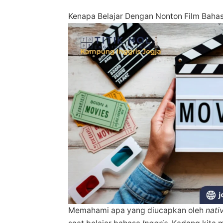
Kenapa Belajar Dengan Nonton Film Baha
Memahami apa yang diucapkan oleh
nati