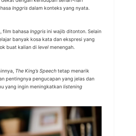
 dekat dengan kehidupan sehari-hari
ahasa
Inggris
dalam konteks yang nyata.
s, film bahasa
Inggris
ini wajib ditonton. Selain
belajar banyak kosa kata dan ekspresi yang
ok buat kalian di
level
menengah.
ainnya,
The King’s Speech
tetap menarik
kan pentingnya pengucapan yang jelas dan
amu yang ingin meningkatkan
listening