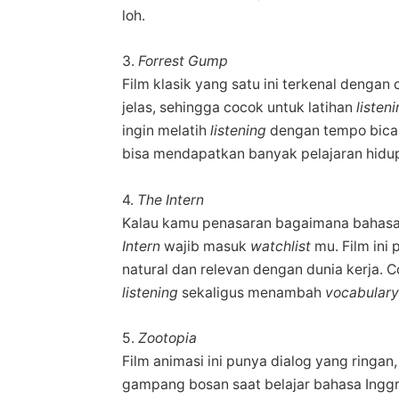
loh.
3.
Forrest Gump
Film klasik yang satu ini terkenal denga
jelas, sehingga cocok untuk latihan
listen
ingin melatih
listening
dengan tempo bicar
bisa mendapatkan banyak pelajaran hidup da
4.
The Intern
Kalau kamu penasaran bagaimana bahas
Intern
wajib masuk
watchlist
mu. Film in
natural dan relevan dengan dunia kerja. 
listening
sekaligus menambah
vocabular
5.
Zootopia
Film animasi ini punya dialog yang ringan
gampang bosan saat belajar bahasa Inggris