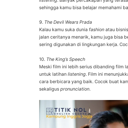
listening
. Banyak percakapan yang terasa
sehingga kamu bisa belajar memahami b
9.
The Devil Wears Prada
Kalau kamu suka dunia
fashion
atau bisni
jalan ceritanya menarik, kamu juga bisa 
sering digunakan di lingkungan kerja. Coc
10.
The King’s Speech
Meski film ini lebih serius dibanding film l
untuk latihan
listening
. Film ini menunjuk
cara berbicara yang baik. Cocok buat k
sekaligus
pronunciation
.