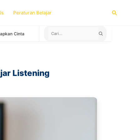
Search
Us
Peraturan Belajar
ara yang Menerima Sertifikat TOEFL ITP untuk Study Abroad
jar Listening