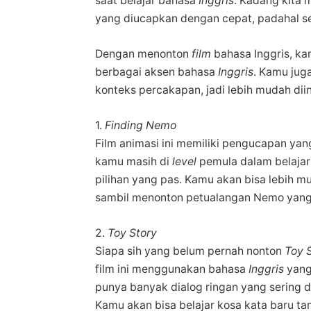
saat belajar bahasa
Inggris
. Kadang kita 
yang diucapkan dengan cepat, padahal se
Dengan menonton
film
bahasa Inggris, k
berbagai aksen bahasa
Inggris
. Kamu juga
konteks percakapan, jadi lebih mudah di
1.
Finding Nemo
Film animasi ini memiliki pengucapan yang
kamu masih di
level
pemula dalam belaja
pilihan yang pas. Kamu akan bisa lebih
sambil menonton petualangan Nemo yang
2.
Toy Story
Siapa sih yang belum pernah nonton
Toy 
film ini menggunakan bahasa
Inggris
yang
punya banyak dialog ringan yang sering 
Kamu akan bisa belajar kosa kata baru t