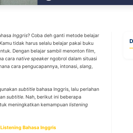
bahasa
Inggris
? Coba deh ganti metode belajar
D
Kamu tidak harus selalu belajar pakai buku
gantuk. Dengan belajar sambil menonton
film
,
na cara
native speaker
ngobrol dalam situasi
mana cara pengucapannya, intonasi,
slang
,
ggunakan
subtitle
bahasa Inggris, lalu perlahan
uan
subtitle
. Nah, berikut ini beberapa
ntuk meningkatkan kemampuan
listening
o Listening Bahasa Inggris