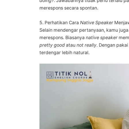
doing?
. Jawabannya tidak perlu terlalu p
merespons secara spontan.
5. Perhatikan Cara
Native Speaker
Menja
Selain mendengar pertanyaan, kamu juga
merespons. Biasanya
native speaker
mema
pretty good
atau
not really
. Dengan pakai
terdengar lebih natural.