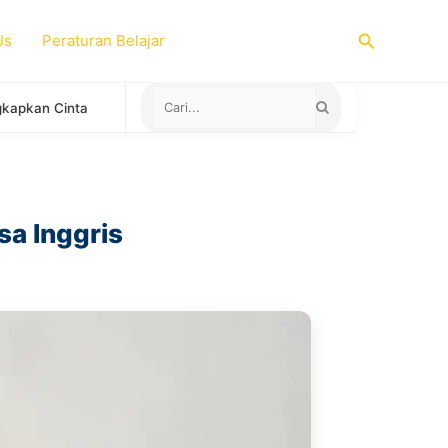
Search
Us
Peraturan Belajar
Negara yang Menerima Sertifikat TOEFL ITP untuk Study Abroad
sa Inggris