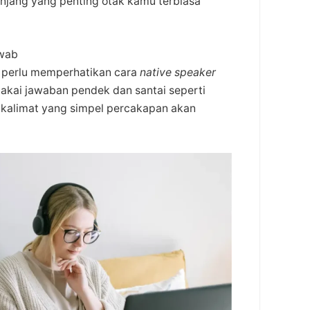
anjang yang penting otak kamu terbiasa
wab
 perlu memperhatikan cara
native speaker
kai jawaban pendek dan santai seperti
 kalimat yang simpel percakapan akan