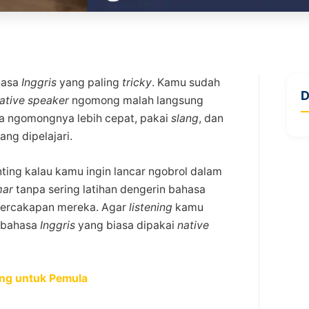
ahasa
Inggris
yang paling
tricky
. Kamu sudah
D
ative speaker
ngomong malah langsung
ka ngomongnya lebih cepat, pakai
slang
, dan
ng dipelajari.
ting kalau kamu ingin lancar ngobrol dalam
mar
tanpa sering latihan dengerin bahasa
 percakapan mereka. Agar
listening
kamu
bahasa
Inggris
yang biasa dipakai
native
ning untuk Pemula