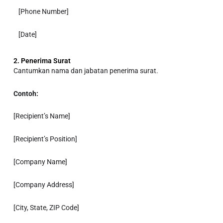
[Phone Number]
[Date]
2. Penerima Surat
Cantumkan nama dan jabatan penerima surat.
Contoh:
[Recipient’s Name]
[Recipient’s Position]
[Company Name]
[Company Address]
[City, State, ZIP Code]