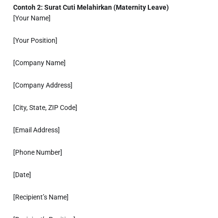
Contoh 2: Surat Cuti Melahirkan (Maternity Leave)
[Your Name]
[Your Position]
[Company Name]
[Company Address]
[City, State, ZIP Code]
[Email Address]
[Phone Number]
[Date]
[Recipient’s Name]