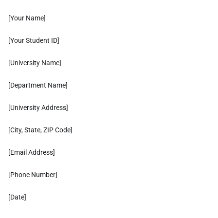
[Your Name]
[Your Student ID]
[University Name]
[Department Name]
[University Address]
[City, State, ZIP Code]
[Email Address]
[Phone Number]
[Date]