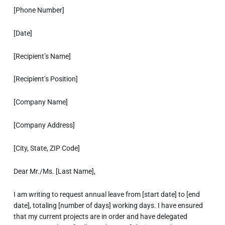
[Phone Number]
[Date]
[Recipient’s Name]
[Recipient’s Position]
[Company Name]
[Company Address]
[City, State, ZIP Code]
Dear Mr./Ms. [Last Name],
I am writing to request annual leave from [start date] to [end
date], totaling [number of days] working days. I have ensured
that my current projects are in order and have delegated