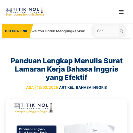
Skip
to
content
ata Lain I Love You Untuk Mengungkapkan Cinta
Negara yang Mener
TRENDING
Panduan Lengkap Menulis Surat
Lamaran Kerja Bahasa Inggris
yang Efektif
ASA
|
13/03/2025
ARTIKEL
,
BAHASA INGGRIS