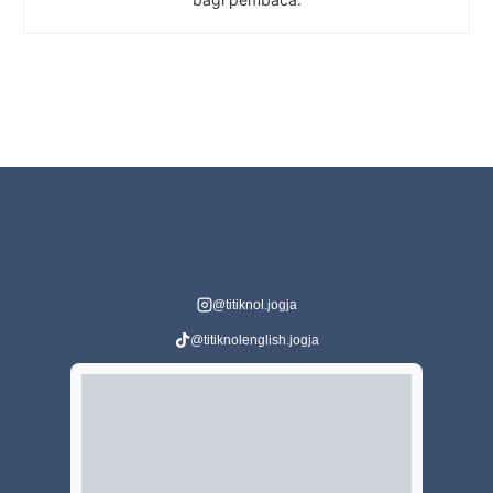
@titiknol.jogja
@titiknolenglish.jogja