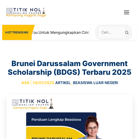
Skip
to
content
in I Love You Untuk Mengungkapkan Cinta
Negara yang Menerima Se
TRENDING
Brunei Darussalam Government
Scholarship (BDGS) Terbaru 2025
ASA
|
14/01/2025
ARTIKEL
,
BEASISWA LUAR NEGERI