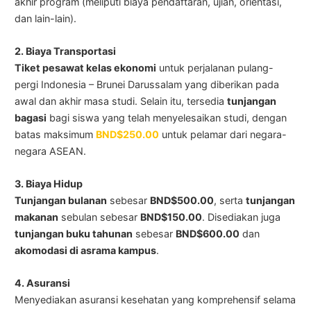
akhir program (meliputi biaya pendaftaran, ujian, orientasi,
dan lain-lain).
2. Biaya Transportasi
Tiket pesawat kelas ekonomi
untuk perjalanan pulang-
pergi Indonesia – Brunei Darussalam yang diberikan pada
awal dan akhir masa studi. Selain itu, tersedia
tunjangan
bagasi
bagi siswa yang telah menyelesaikan studi, dengan
batas maksimum
BND$250.00
untuk pelamar dari negara-
negara ASEAN.
3. Biaya Hidup
Tunjangan bulanan
sebesar
BND$500.00
, serta
tunjangan
makanan
sebulan sebesar
BND$150.00
. Disediakan juga
tunjangan buku tahunan
sebesar
BND$600.00
dan
akomodasi di asrama kampus
.
4. Asuransi
Menyediakan asuransi kesehatan yang komprehensif selama