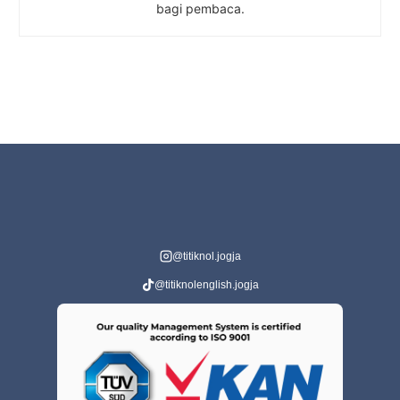
bagi pembaca.
@titiknol.jogja
@titiknolenglish.jogja