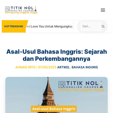
Skip
to
content
Kata Lain I Love You Untuk Mengungkapkan Cinta
Negara yang 
TRENDING
Asal-Usul Bahasa Inggris: Sejarah
dan Perkembangannya
AHMAD NITO
|
07/05/2025
ARTIKEL
,
BAHASA INGGRIS