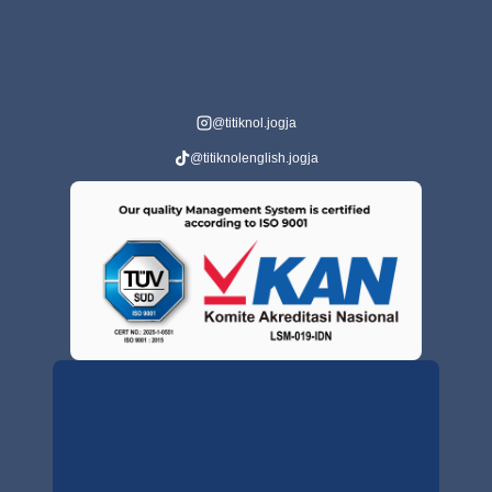
@titiknol.jogja
@titiknolenglish.jogja