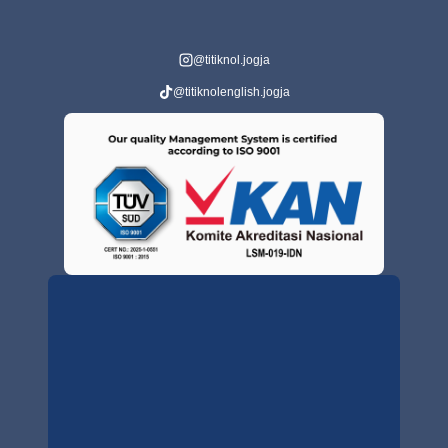
@titiknol.jogja
@titiknolenglish.jogja