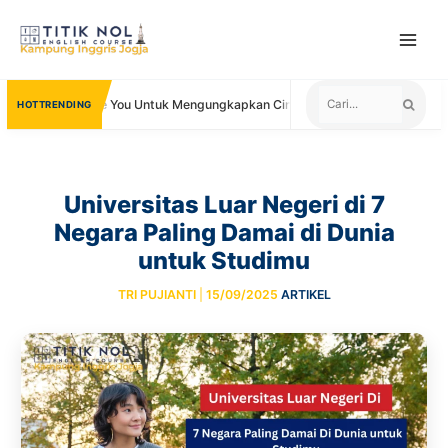
Skip
to
content
Lain I Love You Untuk Mengungkapkan Cinta
Negara yang Menerima 
TRENDING
Universitas Luar Negeri di 7
Negara Paling Damai di Dunia
untuk Studimu
TRI PUJIANTI
|
15/09/2025
ARTIKEL