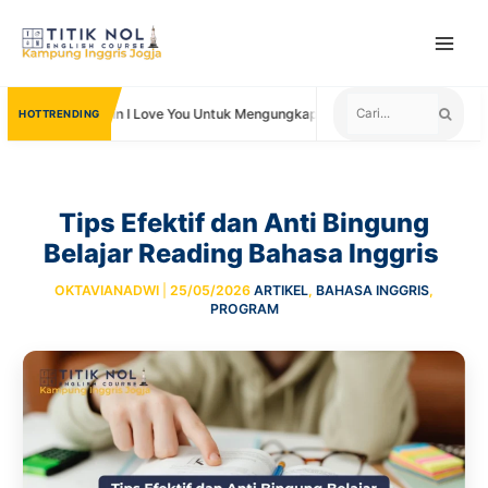
Skip
to
content
Kata Lain I Love You Untuk Mengungkapkan Cinta
Negara yang 
TRENDING
Tips Efektif dan Anti Bingung
Belajar Reading Bahasa Inggris
OKTAVIANADWI
|
25/05/2026
ARTIKEL
,
BAHASA INGGRIS
,
PROGRAM