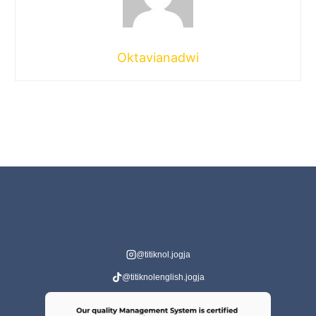
Oktavianadwi
@titiknol.jogja
@titiknolenglish.jogja