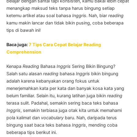
belajar dengan santai tapi konsisten, kamu bakal lebih cepat
menangkap maksud teks tanpa harus bingung setiap
ketemu artikel atau soal bahasa
Inggris
. Nah, biar
reading
kamu makin lancar dan tidak bikin pusing, coba beberapa
tips di bawah ini!
Baca juga:
7 Tips Cara Cepat Belajar Reading
Comprehension
Kenapa
Reading
Bahasa
Inggris
Sering Bikin Bingung?
Salah satu alasan
reading
bahasa
Inggris
bikin bingung
adalah karena kebanyakan orang fokus untuk
menerjemahkan kata per kata dan banyak kosa kata yang
belum familiar. Selain itu, kurang latihan juga bikin
reading
terasa sulit. Padahal, semakin sering baca teks bahasa
Inggris
, semakin terbiasa juga otak kita untuk memahami
pola kalimat dan
vocabulary
baru. Nah, daripada terus
bingung saat baca teks bahasa
Inggris
, mending coba
beberapa tips berikut ini.