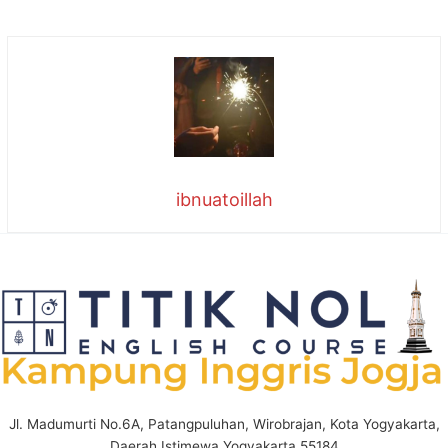
ibnuatoillah
Jl. Madumurti No.6A, Patangpuluhan, Wirobrajan, Kota Yogyakarta,
Daerah Istimewa Yogyakarta 55184