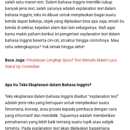
salah satu materi
text.
Dalam bahasa Inggris memiliki cukup
banyak jenis
text,
salah satunya adalah
explanation text
dalam
bahasa Inggris, teks ini dibuat untuk menjelaskan bagai suatu
benda dapat bekerja, objek yang dijelaskan bisa apa saja, entah itu
benda di sekitar, kejadian alam dan lain sebagainya. Nah agar
kamu makin paham berikut ini pengertian
explanation text
dalam
bahasa Inggris beserta ciri-ciri, struktur hingga contohnya. Mau
tahu selengkapnya? Yuk simak hingga akhir!
Baca Juga:
Penjelasan Lengkap Spoof Text Menulis Materi Lucu
Stand Up Comedian
Apa Itu Teks Eksplanasi dalam Bahasa Inggris?
Teks eksplanasi dalam bahasa Inggris disebut “
explanation text
”
adalah jenis teks yang bertujuan untuk menjelaskan suatu
fenomena, konsep, atau proses kepada pembaca dengan cara
yang informatif dan mendidik. Tujuannya adalah memberikan
pemahaman yang lebih baik tentang suatu topik atau subjek
tertentu. Pada
explanation text
akan dijelaskan bagaimana