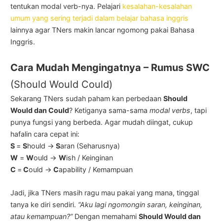
tentukan modal verb-nya. Pelajari
kesalahan-kesalahan
umum yang sering terjadi dalam belajar bahasa inggris
lainnya agar TNers makin lancar ngomong pakai Bahasa
Inggris.
Cara Mudah Mengingatnya – Rumus SWC
(Should Would Could)
Sekarang TNers sudah paham kan perbedaan
Should
Would dan Could
? Ketiganya sama-sama
modal verbs
, tapi
punya fungsi yang berbeda. Agar mudah diingat, cukup
hafalin cara cepat ini:
S
=
S
hould →
S
aran (Seharusnya)
W
=
W
ould →
W
ish / Keinginan
C
=
C
ould →
C
apability / Kemampuan
Jadi, jika TNers masih ragu mau pakai yang mana, tinggal
tanya ke diri sendiri.
“Aku lagi ngomongin saran, keinginan,
atau kemampuan?”
Dengan memahami
Should Would dan