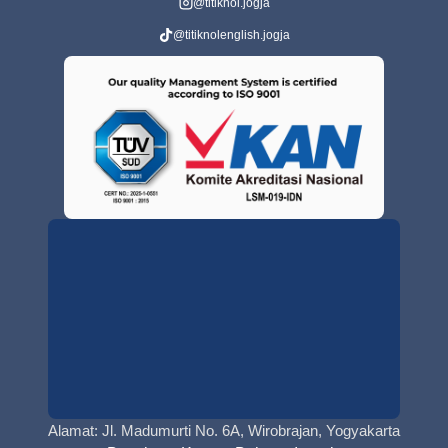
@titiknol.jogja
@titiknolenglish.jogja
Alamat: Jl. Madumurti No. 6A, Wirobrajan, Yogyakarta