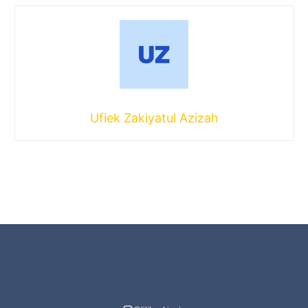
Ufiek Zakiyatul Azizah