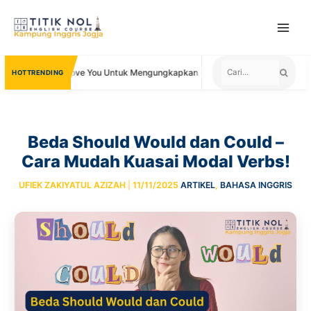
Skip
to
content
ta Lain I Love You Untuk Mengungkapkan Cinta
Negara yang Meneri
TRENDING
Beda Should Would dan Could –
Cara Mudah Kuasai Modal Verbs!
UFIEK ZAKIYATUL AZIZAH
|
11/11/2025
ARTIKEL
,
BAHASA INGGRIS