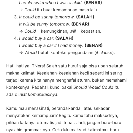
I could swim when I was a child.
(BENAR)
→
Could
itu buat kemampuan masa lalu.
It could be sunny tomorrow.
(SALAH)
It will be sunny tomorrow.
(BENAR)
→
Could
= kemungkinan,
will
= kepastian.
I would buy a car.
(SALAH)
I would buy a car if I had money.
(BENAR)
→
Would
butuh konteks pengandaian (
if clause
).
Hati-hati ya, TNers! Salah satu huruf saja bisa ubah seluruh
makna kalimat. Kesalahan-kesalahan kecil seperti ini sering
terjadi karena kita hanya menghafal aturan, bukan memahami
konteksnya. Padahal, kunci pakai
Should Would Could
itu
ada di
niat komunikasinya
.
Kamu mau menasihati, berandai-andai, atau sekadar
menyatakan kemampuan? Begitu kamu tahu maksudnya,
pilihan katanya otomatis jadi tepat. Jadi, jangan buru-buru
nyalahin grammar-nya. Cek dulu maksud kalimatmu, baru