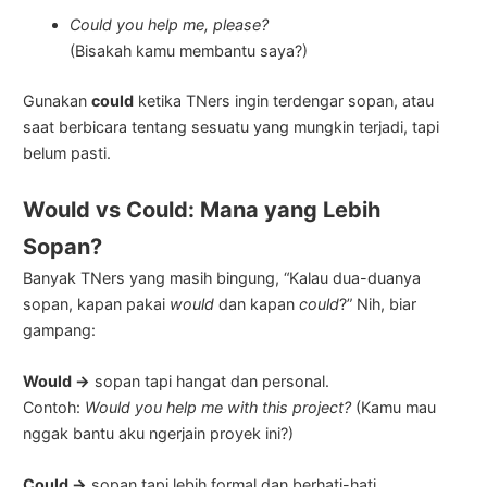
Could you help me, please?
(Bisakah kamu membantu saya?)
Gunakan
could
ketika TNers ingin terdengar sopan, atau
saat berbicara tentang sesuatu yang mungkin terjadi, tapi
belum pasti.
Would vs Could: Mana yang Lebih
Sopan?
Banyak TNers yang masih bingung, “Kalau dua-duanya
sopan, kapan pakai
would
dan kapan
could
?” Nih, biar
gampang:
Would →
sopan tapi hangat dan personal.
Contoh:
Would you help me with this project?
(Kamu mau
nggak bantu aku ngerjain proyek ini?)
Could →
sopan tapi lebih formal dan berhati-hati.