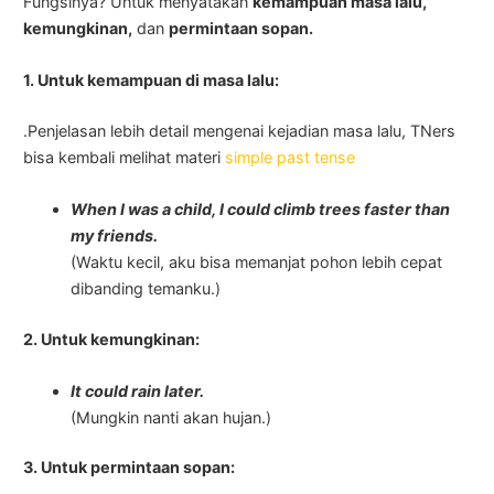
Fungsinya? Untuk menyatakan
kemampuan masa lalu,
kemungkinan,
dan
permintaan sopan.
1. Untuk kemampuan di masa lalu:
.Penjelasan lebih detail mengenai kejadian masa lalu, TNers
bisa kembali melihat materi
simple past tense
When I was a child, I could climb trees faster than
my friends.
(Waktu kecil, aku bisa memanjat pohon lebih cepat
dibanding temanku.)
2. Untuk kemungkinan:
It could rain later.
(Mungkin nanti akan hujan.)
3. Untuk permintaan sopan: