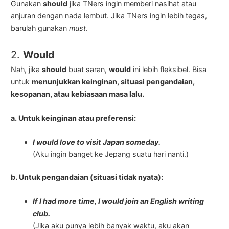
Gunakan
should
jika TNers ingin memberi nasihat atau
anjuran dengan nada lembut. Jika TNers ingin lebih tegas,
barulah gunakan
must
.
2.
Would
Nah, jika
should
buat saran,
would
ini lebih fleksibel. Bisa
untuk
menunjukkan keinginan, situasi pengandaian,
kesopanan, atau kebiasaan masa lalu.
a. Untuk keinginan atau preferensi:
I would love to visit Japan someday.
(Aku ingin banget ke Jepang suatu hari nanti.)
b. Untuk pengandaian (situasi tidak nyata):
If I had more time, I would join an English writing
club.
(Jika aku punya lebih banyak waktu, aku akan