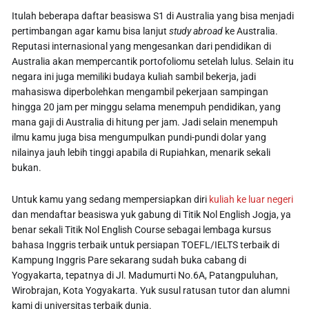
Itulah beberapa daftar beasiswa S1 di Australia yang bisa menjadi
pertimbangan agar kamu bisa lanjut
study abroad
ke Australia.
Reputasi internasional yang mengesankan dari pendidikan di
Australia akan mempercantik portofoliomu setelah lulus. Selain itu
negara ini juga memiliki budaya kuliah sambil bekerja, jadi
mahasiswa diperbolehkan mengambil pekerjaan sampingan
hingga 20 jam per minggu selama menempuh pendidikan, yang
mana gaji di Australia di hitung per jam. Jadi selain menempuh
ilmu kamu juga bisa mengumpulkan pundi-pundi dolar yang
nilainya jauh lebih tinggi apabila di Rupiahkan, menarik sekali
bukan.
Untuk kamu yang sedang mempersiapkan diri
kuliah ke luar negeri
dan mendaftar beasiswa yuk gabung di Titik Nol English Jogja, ya
benar sekali Titik Nol English Course sebagai lembaga kursus
bahasa Inggris terbaik untuk persiapan TOEFL/IELTS terbaik di
Kampung Inggris Pare sekarang sudah buka cabang di
Yogyakarta, tepatnya di Jl. Madumurti No.6A, Patangpuluhan,
Wirobrajan, Kota Yogyakarta. Yuk susul ratusan tutor dan alumni
kami di universitas terbaik dunia.