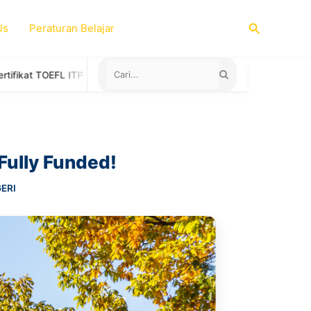
Search
Us
Peraturan Belajar
untuk Study Abroad
Positif Vibes Artinya? Pahami Penggunaa
Fully Funded!
ERI