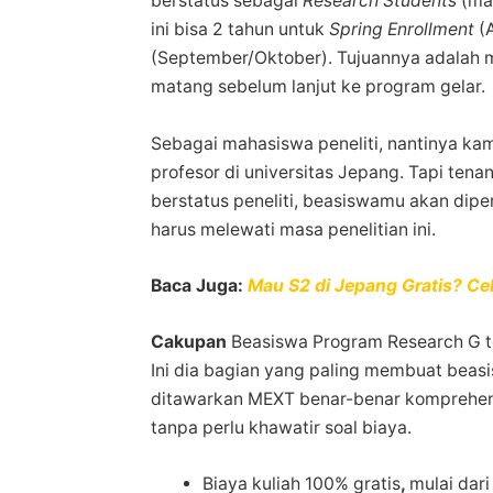
berstatus sebagai
Research Students
(mah
ini bisa 2 tahun untuk
Spring Enrollment
(A
(September/Oktober). Tujuannya adalah m
matang sebelum lanjut ke program gelar.
Sebagai mahasiswa peneliti, nantinya ka
profesor di universitas Jepang. Tapi tenan
berstatus peneliti, beasiswamu akan dip
harus melewati masa penelitian ini.
Baca Juga:
Mau S2 di Jepang Gratis? Ce
Cakupan
Beasiswa Program Research G 
Ini dia bagian yang paling membuat beasis
ditawarkan MEXT benar-benar komprehensi
tanpa perlu khawatir soal biaya.
Biaya kuliah 100% gratis
,
mulai dari