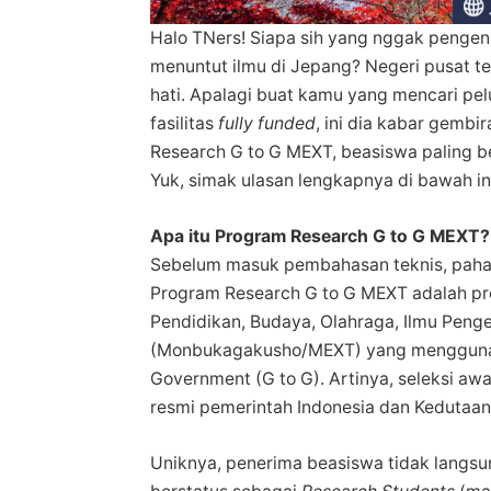
Halo TNers! Siapa sih yang nggak penge
menuntut ilmu di Jepang? Negeri pusat t
hati. Apalagi buat kamu yang mencari
pe
fasilitas
fully funded
, ini dia kabar gembi
Research G to G MEXT, beasiswa paling 
Yuk, simak ulasan lengkapnya di bawah in
Apa itu
Program Research G to G MEXT
?
Sebelum masuk pembahasan teknis, paham
Program Research G to G MEXT adalah pr
Pendidikan, Budaya, Olahraga, Ilmu Peng
(Monbukagakusho/MEXT) yang menggunaka
Government (G to G). Artinya, seleksi aw
resmi pemerintah Indonesia dan Kedutaa
Uniknya, penerima beasiswa tidak langsun