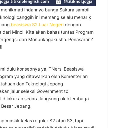
n menikmati indahnya bunga Sakura sambil
eknologi canggih ini memang selalu menarik
luang
beasiswa S2 Luar Negeri
dengan
ra dari Minol! Kita akan bahas tuntas Program
bergengsi dari Monbukagakusho. Penasaran?
i!
i dulu konsepnya ya, TNers. Beasiswa
ogram yang ditawarkan oleh Kementerian
etahuan dan Teknologi Jepang
n jalur seleksi Government to
al dilakukan secara langsung oleh lembaga
n Besar Jepang.
g masuk kelas reguler S2 atau S3, tapi