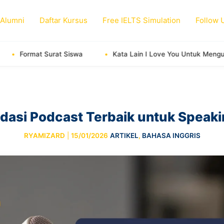
 Alumni
Daftar Kursus
Free IELTS Simulation
Follow 
rat Siswa
Kata Lain I Love You Untuk Mengungkapkan Cint
asi Podcast Terbaik untuk Speaki
RYAMIZARD
|
15/01/2026
ARTIKEL
,
BAHASA INGGRIS