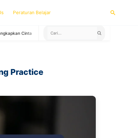
Search
Us
Peraturan Belajar
a
Negara yang Menerima Sertifikat TOEFL ITP untuk Study A
ng Practice