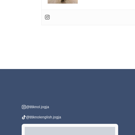
@titiknol.jogja
@titiknolenglish.jogja