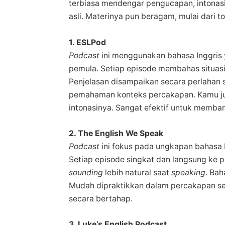
terbiasa mendengar pengucapan, intonasi,
asli. Materinya pun beragam, mulai dari 
1. ESLPod
Podcast
ini menggunakan bahasa Inggris y
pemula. Setiap episode membahas situasi 
Penjelasan disampaikan secara perlahan 
pemahaman konteks percakapan. Kamu ju
intonasinya. Sangat efektif untuk memb
2. The English We Speak
Podcast
ini fokus pada ungkapan bahasa 
Setiap episode singkat dan langsung ke 
sounding
lebih natural saat
speaking
. Ba
Mudah dipraktikkan dalam percakapan seh
secara bertahap.
3. Luke’s English Podcast