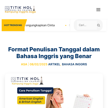
Skip
to
content
u Untuk Mengungkapkan Cinta
Negara yang Menerima Sertifikat TOE
TRENDING
Format Penulisan Tanggal dalam
Bahasa Inggris yang Benar
ASA
|
08/02/2025
ARTIKEL
,
BAHASA INGGRIS