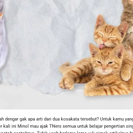
nah dengar gak apa arti dari dua kosakata tersebut? Untuk kamu yang
er kali ini Minol mau ajak TNers semua untuk belajar pengertian
sin