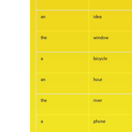
an
idea
the
window
a
bicycle
an
hour
the
river
a
phone