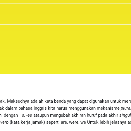
ak. Maksudnya adalah kata benda yang dapat digunakan untuk meru
mak dalam bahasa Inggris kita harus menggunakan mekanisme
plura
hi dengan –
s, -es
ataupun mengubah akhiran huruf pada akhir
singu
 verb
(kata kerja jamak) seperti are, were, we Untuk lebih jelasnya a