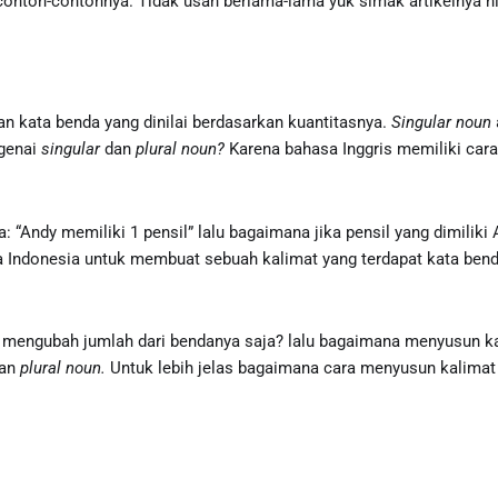
 contoh-contohnya. Tidak usah berlama-lama yuk simak artikelnya hi
 kata benda yang dinilai berdasarkan kuantitasnya.
Singular noun
ngenai
singular
dan
plural noun?
Karena bahasa Inggris memiliki car
“Andy memiliki 1 pensil” lalu bagaimana jika pensil yang dimiliki
sa Indonesia untuk membuat sebuah kalimat yang terdapat kata be
 mengubah jumlah dari bendanya saja? lalu bagaimana menyusun ka
an
plural noun.
Untuk lebih jelas bagaimana cara menyusun kalimat