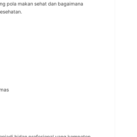
tang pola makan sehat dan bagaimana
esehatan.
smas
njadi bidan profesional yang kompeten