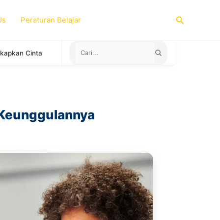
Search
Us
Peraturan Belajar
Negara yang Menerima Sertifikat TOEFL ITP untuk Study Abroad
n Keunggulannya