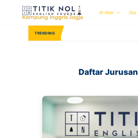
Skip
to
Artikel
Our
content
TRENDING
Format Surat Sis
Daftar Jurusan