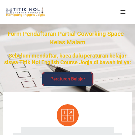
Skip
to
content
Form Pendaftaran Partial Coworking Space -
Kelas Malam
Sebelum mendaftar, baca dulu peraturan belajar
siswa Titik Nol English Course Jogja di bawah ini ya:
Peraturan Belajar