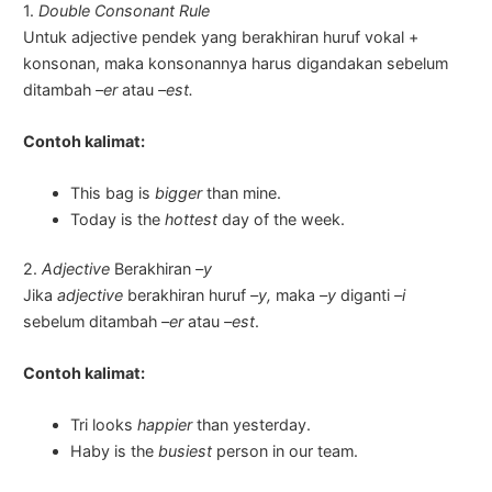
1.
Double Consonant Rule
Untuk adjective pendek yang berakhiran huruf vokal +
konsonan, maka konsonannya harus digandakan sebelum
ditambah
–er
atau
–est.
Contoh kalimat:
This bag is
bigger
than mine.
Today is the
hottest
day of the week.
2.
Adjective
Berakhiran
–y
Jika
adjective
berakhiran huruf
–y,
maka
–y
diganti
–i
sebelum ditambah
–er
atau
–est
.
Contoh kalimat:
Tri looks
happier
than yesterday.
Haby is the
busiest
person in our team.