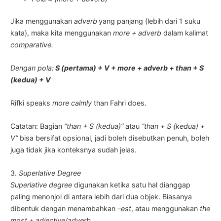
Jika menggunakan
adverb
yang panjang (lebih dari 1 suku
kata), maka kita menggunakan
more + adverb
dalam kalimat
comparative.
Dengan pola:
S (pertama) + V + more + adverb + than + S
(kedua) + V
Rifki speaks
more calmly
than Fahri does.
Catatan: Bagian
“than + S (kedua)”
atau
“than + S (kedua) +
V”
bisa bersifat opsional, jadi boleh disebutkan penuh, boleh
juga tidak jika konteksnya sudah jelas.
3.
Superlative Degree
Superlative degree
digunakan ketika satu hal dianggap
paling menonjol di antara lebih dari dua objek. Biasanya
dibentuk dengan menambahkan
–est
, atau menggunakan
the
most + adjective/adverb.