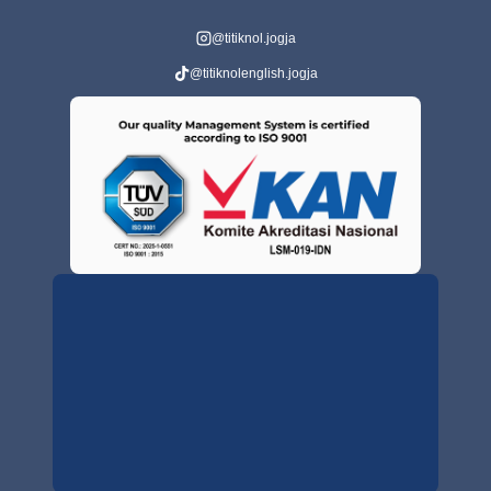
@titiknol.jogja
@titiknolenglish.jogja