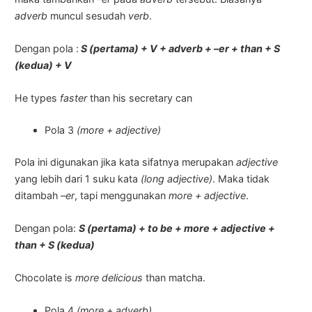
adverb
muncul sesudah
verb
.
Dengan pola :
S (pertama) + V + adverb + –er + than + S
(kedua) + V
He types
faster
than his secretary can
Pola 3
(more + adjective)
Pola ini digunakan jika kata sifatnya merupakan
adjective
yang lebih dari 1 suku kata
(long adjective)
. Maka tidak
ditambah
–er
, tapi menggunakan
more + adjective
.
Dengan pola:
S (pertama) + to be + more + adjective +
than + S (kedua)
Chocolate is
more delicious
than matcha.
Pola 4
(more + adverb)