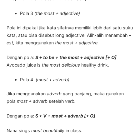
Pola 3
(the most + adjective)
Pola ini dipakai jika kata sifatnya memiliki lebih dari satu suku
kata, atau bisa disebut long adjective. Alih-alih menambah
–
est,
kita menggunakan
the most + adjective.
Dengan pola:
S + to be + the most + adjective [+ O]
Avocado juice is
the most delicious
healthy drink.
Pola 4
(most + adverb)
Jika menggunakan
adverb
yang panjang, maka gunakan
pola
most + adverb
setelah
verb.
Dengan pola:
S + V + most + adverb [+ O]
Nana sings
most beautifully
in class.