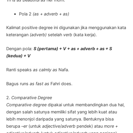
Pola 2
(as + adverb + as)
Kalimat positive degree ini digunakan jika menggunakan kata
keterangan
(adverb)
setelah
verb
(kata kerja).
Dengan pola:
S (pertama) + V + as + adverb + as + S
(kedua) + V
Ranti speaks
as calmly as
Nafa.
Bagus runs
as fast as
Fahri does.
2.
Comparative Degree
Comparative degree
dipakai untuk membandingkan dua hal,
dengan salah satunya memiliki sifat yang lebih kuat atau
lebih menonjol daripada yang satunya. Bentuknya bisa
berupa
–er
(untuk
adjective/adverb
pendek) atau
more +