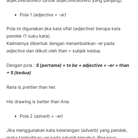
adjective/adverb
(untuk
adjective/adverb
yang panjang).
Pola 1
(adjective + -er)
Pola ini digunakan jika kata sifat (
adjective
) berupa kata
pendek (1 suku kata).
Kalimatnya dibentuk dengan menambahkan
–er
pada
adjective
dan diikuti oleh
than
+ subjek kedua.
Dengan pola :
S (pertama) + to be + adjective + –er + than
+ S (kedua)
Rana is
prettier
than her.
His drawing is
better
than Ana.
Pola 2
(adverb + -er)
Jika menggunakan kata keterangan
(adverb)
yang pendek,
maka tambahkan
–er
pada
adverb
tersebut. Biasanya