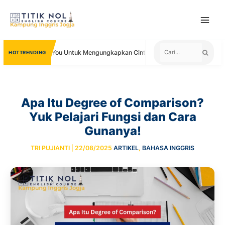
Skip
to
content
ain I Love You Untuk Mengungkapkan Cinta
Negara yang Menerima S
TRENDING
Apa Itu Degree of Comparison?
Yuk Pelajari Fungsi dan Cara
Gunanya!
TRI PUJIANTI
|
22/08/2025
ARTIKEL
,
BAHASA INGGRIS