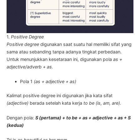
1.
Positive Degree
Positive degree
digunakan saat suatu hal memiliki sifat yang
sama atau sebanding tanpa adanya tingkat perbedaan.
Untuk menunjukkan kesetaraan ini, digunakan pola
as +
adjective/adverb + as.
Pola 1
(as + adjective + as)
Kalimat positive degree ini digunakan jika kata sifat
(adjective)
berada setelah kata kerja
to be (is, am, are).
Dengan pola:
S (pertama) + to be + as + adjective + as + S
(kedua)
Tri is
as beautiful as
her mom.