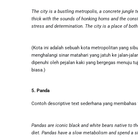
The city is a bustling metropolis, a concrete jungle 
thick with the sounds of honking horns and the const
stress and determination. The city is a place of bo
(Kota ini adalah sebuah kota metropolitan yang si
menghalangi sinar matahari yang jatuh ke jalan-jal
dipenuhi oleh pejalan kaki yang bergegas menuju tu
biasa.)
5. Panda
Contoh descriptive text sederhana yang membahas t
Pandas are iconic black and white bears native to t
diet. Pandas have a slow metabolism and spend a sign