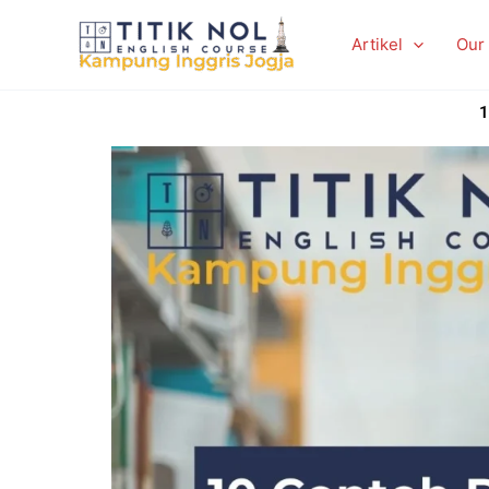
Skip
to
Artikel
Our
content
1