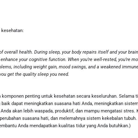
a kesehatan:
 of overall health. During sleep, your body repairs itself and your br
hance your cognitive function. When you’re well-rested, you’re more
problems, including weight gain, mood swings, and a weakened immune
ou get the quality sleep you need.
lah komponen penting untuk kesehatan secara keseluruhan. Selama ti
baik dapat meningkatkan suasana hati Anda, meningkatkan sistem
, Anda akan lebih waspada, produktif, dan mampu mengatasi stres. Ku
perubahan suasana hati, dan melemahnya sistem kekebalan tubuh. M
mbantu Anda mendapatkan kualitas tidur yang Anda butuhkan.)