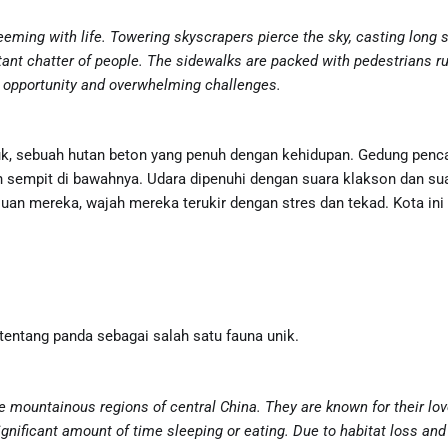
teeming with life. Towering skyscrapers pierce the sky, casting long
ant chatter of people. The sidewalks are packed with pedestrians rus
th opportunity and overwhelming challenges.
buk, sebuah hutan beton yang penuh dengan kehidupan. Gedung penca
an sempit di bawahnya. Udara dipenuhi dengan suara klakson dan s
juan mereka, wajah mereka terukir dengan stres dan tekad. Kota ini
entang panda sebagai salah satu fauna unik.
he mountainous regions of central China. They are known for their l
ificant amount of time sleeping or eating. Due to habitat loss and 