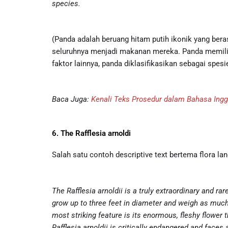
species.
(Panda adalah beruang hitam putih ikonik yang ber
seluruhnya menjadi makanan mereka. Panda memilik
faktor lainnya, panda diklasifikasikan sebagai spesi
Baca Juga:
Kenali Teks Prosedur dalam Bahasa Ingg
6. The Rafflesia arnoldi
Salah satu contoh descriptive text bertema flora la
The Rafflesia arnoldii is a truly extraordinary and r
grow up to three feet in diameter and weigh as much 
most striking feature is its enormous, fleshy flower th
Rafflesia arnoldii is critically endangered and faces a