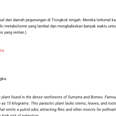
asal dari daerah pegunungan di Tiongkok tengah. Mereka terkenal 
i metabolisme yang lambat dan menghabiskan banyak waktu untuk 
es yang rentan.)
ris
ngka:
are plant found in the dense rainforests of Sumatra and Borneo. Famous
as 15 kilograms. This parasitic plant lacks stems, leaves, and roots,
at emits a putrid odor, attracting flies and other insects for pollinati
 high risk of extinction.