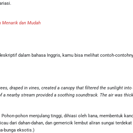
riasi.
ih Menarik dan Mudah
riptif dalam bahasa Inggris, kamu bisa melihat contoh-contohnya
s, draped in vines, created a canopy that filtered the sunlight into d
 of a nearby stream provided a soothing soundtrack. The air was thic
u. Pohon-pohon menjulang tinggi, dihiasi oleh liana, membentuk kan
erkicau dari dahan-dahan, dan gemericik lembut aliran sungai terde
a-bunga eksotis.)