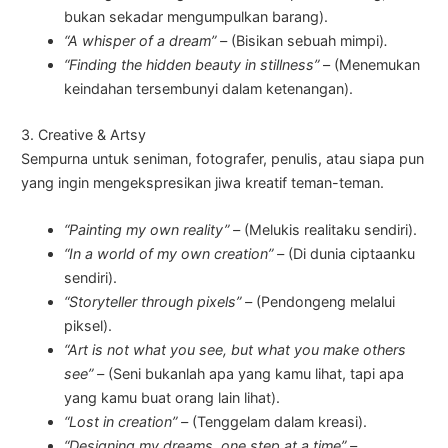
bukan sekadar mengumpulkan barang).
“A whisper of a dream” –
(Bisikan sebuah mimpi)
.
“Finding the hidden beauty in stillness”
– (Menemukan
keindahan tersembunyi dalam ketenangan).
3. Creative & Artsy
Sempurna untuk seniman, fotografer, penulis, atau siapa pun
yang ingin mengekspresikan jiwa kreatif teman-teman.
“Painting my own reality” –
(Melukis realitaku sendiri).
“In a world of my own creation” –
(Di dunia ciptaanku
sendiri).
“Storyteller through pixels” –
(Pendongeng melalui
piksel).
“Art is not what you see, but what you make others
see” –
(Seni bukanlah apa yang kamu lihat, tapi apa
yang kamu buat orang lain lihat).
“Lost in creation” –
(Tenggelam dalam kreasi).
“Designing my dreams, one step at a time” –