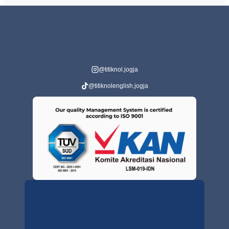
@titiknol.jogja
@titiknolenglish.jogja