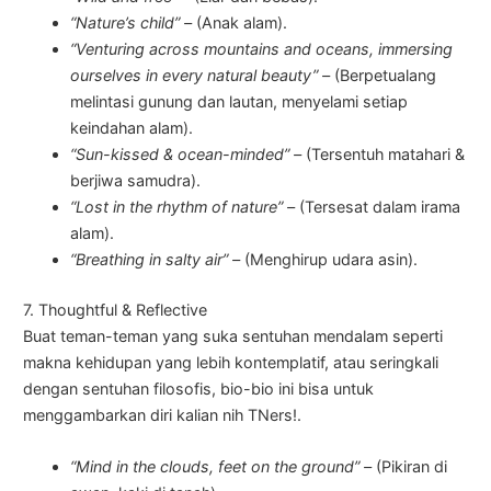
“Nature’s child” –
(Anak alam).
“Venturing across mountains and oceans, immersing
ourselves in every natural beauty” –
(Berpetualang
melintasi gunung dan lautan, menyelami setiap
keindahan alam).
“Sun-kissed & ocean-minded” –
(Tersentuh matahari &
berjiwa samudra).
“Lost in the rhythm of nature” –
(Tersesat dalam irama
alam).
“Breathing in salty air” –
(Menghirup udara asin).
7. Thoughtful & Reflective
Buat teman-teman yang suka sentuhan mendalam seperti
makna kehidupan yang lebih kontemplatif, atau seringkali
dengan sentuhan filosofis, bio-bio ini bisa untuk
menggambarkan diri kalian nih TNers!.
“Mind in the clouds, feet on the ground” –
(Pikiran di