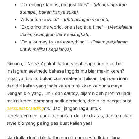
“Collecting stamps, not just likes” –
(Mengumpulkan
stempel, bukan hanya suka).
“Adventure awaits” –
(Petualangan menanti).
“Exploring the world, one step at a time” –
(Menjelajahi
dunia, selangkah demi selangkah).
“On a journey to see everything” –
(Dalam perjalanan
untuk melihat segalanya).
Gimana, TNers? Apakah kalian sudah dapat ide buat bio
Instagram aesthetic bahasa Inggris mu biar makin keren?
Ingat ya, bio itu bukan cuma sekadar tulisan, tapi cerminan
dari diri kalian yang ingin kalian tunjukkan ke dunia maya.
Dengan bio yang, unik dan
catchy
, dijamin deh profilmu jadi
makin keren, gampang narik perhatian, dan bisa banget buat
personal branding
mu
! Jadi, jangan ragu untuk
bereksperimen, padu padankan ide-ide di atas, dan temukan
style
bio yang paling pas buat kalian yaa!
Nah,kalian ingin bio kalian nggak cuma estetik tapi juga