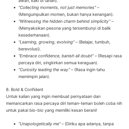
awan, kaki di tanah).
“Collecting moments, not just memories” –
(Mengumpulkan momen, bukan hanya kenangan).
“Witnessing the hidden charm behind simplicity” –
(Menyaksikan pesona yang tersembunyi di balik
kesederhanaan).
“Learning, growing, evolving” –
(Belajar, tumbuh,
berevolusi).
“Embrace confidence, banish all doubt” –
(Resapi rasa
percaya diri, singkirkan semua keraguan).
“Curiosity leading the way” –
(Rasa ingin tahu
memimpin jalan).
8. Bold & Confident
Untuk kalian yang ingin membuat pernyataan dan
memancarkan rasa percaya diri teman-teman boleh coba nih
untuk pakai bio-bio yang memiliki kesan berani!
“Unapologetically me” –
(Diriku apa adanya, tanpa