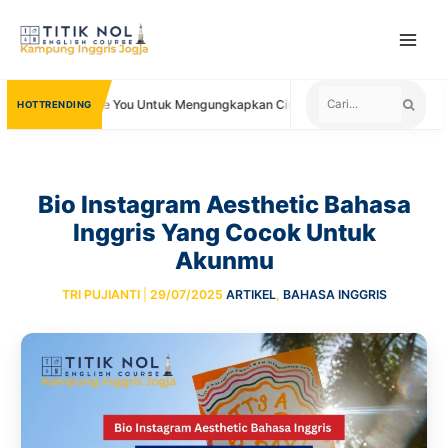
Skip
to
content
Lain I Love You Untuk Mengungkapkan Cinta
Negara yang Menerima 
TRENDING
Bio Instagram Aesthetic Bahasa
Inggris Yang Cocok Untuk
Akunmu
TRI PUJIANTI
|
29/07/2025
ARTIKEL
,
BAHASA INGGRIS