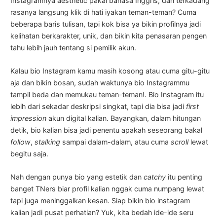
Instagramnya aesthetic pakai bahasa Inggris, dan terkadang
rasanya langsung klik di hati iyakan teman-teman? Cuma
beberapa baris tulisan, tapi kok bisa ya bikin profilnya jadi
kelihatan berkarakter, unik, dan bikin kita penasaran pengen
tahu lebih jauh tentang si pemilik akun.
Kalau bio Instagram kamu masih kosong atau cuma gitu-gitu
aja dan bikin bosan, sudah waktunya bio Instagrammu
tampil beda dan memukau teman-teman!. Bio Instagram itu
lebih dari sekadar deskripsi singkat, tapi dia bisa jadi
first
impression
akun digital kalian. Bayangkan, dalam hitungan
detik, bio kalian bisa jadi penentu apakah seseorang bakal
follow
,
stalking
sampai dalam-dalam, atau cuma
scroll
lewat
begitu saja.
Nah dengan punya bio yang estetik dan
catchy
itu penting
banget TNers biar profil kalian nggak cuma numpang lewat
tapi juga meninggalkan kesan. Siap bikin bio instagram
kalian jadi pusat perhatian? Yuk, kita bedah ide-ide seru