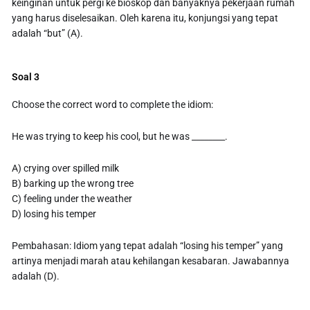
keinginan untuk pergi ke bioskop dan banyaknya pekerjaan rumah
yang harus diselesaikan. Oleh karena itu, konjungsi yang tepat
adalah “but” (A).
Soal 3
Choose the correct word to complete the idiom:
He was trying to keep his cool, but he was ________.
A) crying over spilled milk
B) barking up the wrong tree
C) feeling under the weather
D) losing his temper
Pembahasan: Idiom yang tepat adalah “losing his temper” yang
artinya menjadi marah atau kehilangan kesabaran. Jawabannya
adalah (D).