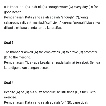
It is important (A) to drink (B) enough water (C) every day (D) for
good health.
Pembahasan: Kata yang salah adalah “enough” (C), yang
seharusnya diganti menjadi “sufficient” karena “enough” biasanya
diikuti oleh kata benda tanpa kata sifat.
Soal 3
The manager asked (A) the employees (B) to arrive (C) promptly
(D) to the meeting.
Pembahasan: Tidak ada kesalahan pada kalimat tersebut. Semua
kata digunakan dengan benar.
Soal 4
Despite (A) of (B) his busy schedule, he still finds (C) time (D) to
exercise.
Pembahasan: Kata yang salah adalah “of” (B), yang tidak