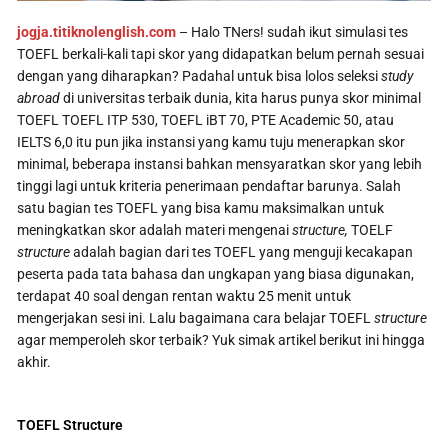
jogja.titiknolenglish.com
– Halo TNers! sudah ikut simulasi tes
TOEFL berkali-kali tapi skor yang didapatkan belum pernah sesuai
dengan yang diharapkan? Padahal untuk bisa lolos seleksi
study
abroad
di universitas terbaik dunia, kita harus punya skor minimal
TOEFL TOEFL ITP 530, TOEFL iBT 70, PTE Academic 50, atau
IELTS 6,0 itu pun jika instansi yang kamu tuju menerapkan skor
minimal, beberapa instansi bahkan mensyaratkan skor yang lebih
tinggi lagi untuk kriteria penerimaan pendaftar barunya. Salah
satu bagian tes TOEFL yang bisa kamu maksimalkan untuk
meningkatkan skor adalah materi mengenai
structure,
TOELF
structure
adalah bagian dari tes TOEFL yang menguji kecakapan
peserta pada tata bahasa dan ungkapan yang biasa digunakan,
terdapat 40 soal dengan rentan waktu 25 menit untuk
mengerjakan sesi ini. Lalu bagaimana cara belajar TOEFL
structure
agar memperoleh skor terbaik? Yuk simak artikel berikut ini hingga
akhir.
TOEFL Structure