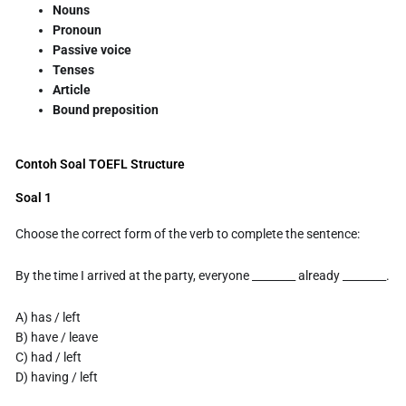
Nouns
Pronoun
Passive voice
Tenses
Article
Bound preposition
Contoh Soal TOEFL Structure
Soal 1
Choose the correct form of the verb to complete the sentence:
By the time I arrived at the party, everyone ________ already ________.
A) has / left
B) have / leave
C) had / left
D) having / left