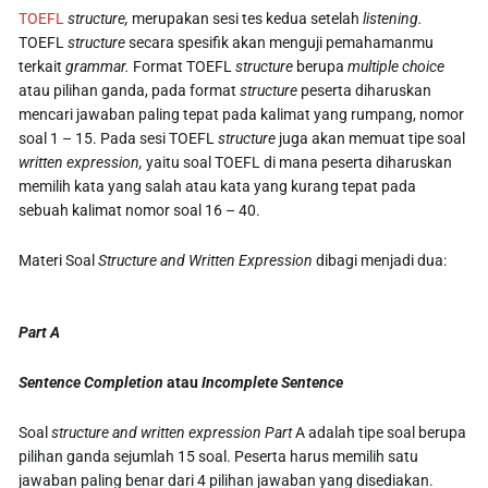
TOEFL
structure,
merupakan sesi tes kedua setelah
listening.
TOEFL
structure
secara spesifik akan menguji pemahamanmu
terkait
grammar.
Format TOEFL
structure
berupa
multiple choice
atau pilihan ganda, pada format
structure
peserta diharuskan
mencari jawaban paling tepat pada kalimat yang rumpang, nomor
soal 1 – 15. Pada sesi TOEFL
structure
juga akan memuat tipe soal
written expression,
yaitu soal TOEFL di mana peserta diharuskan
memilih kata yang salah atau kata yang kurang tepat pada
sebuah kalimat nomor soal 16 – 40.
Materi Soal
Structure and Written Expression
dibagi menjadi dua:
Part A
Sentence Completion
atau
Incomplete Sentence
Soal
structure and written expression
Part
A adalah tipe soal berupa
pilihan ganda sejumlah 15 soal. Peserta harus memilih satu
jawaban paling benar dari 4 pilihan jawaban yang disediakan.