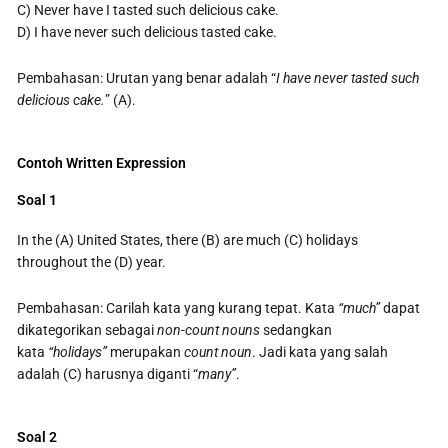
C) Never have I tasted such delicious cake.
D) I have never such delicious tasted cake.
Pembahasan: Urutan yang benar adalah “
I have never tasted such
delicious cake.
” (A).
Contoh Written Expression
Soal 1
In the (A) United States, there (B) are much (C) holidays
throughout the (D) year.
Pembahasan: Carilah kata yang kurang tepat. Kata
“much”
dapat
dikategorikan sebagai
non-count nouns
sedangkan
kata
“holidays”
merupakan
count noun
. Jadi kata yang salah
adalah (C) harusnya diganti “
many”
.
Soal 2