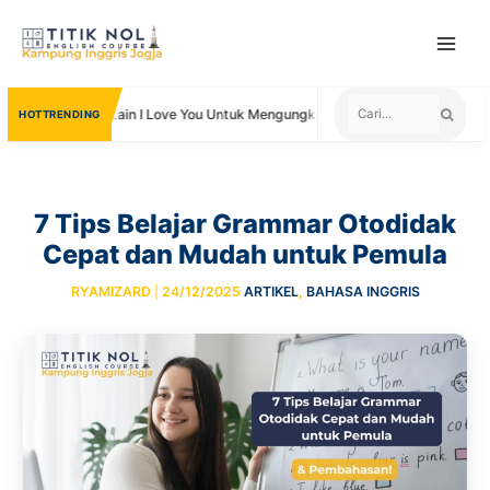
Skip
to
content
Kata Lain I Love You Untuk Mengungkapkan Cinta
Negara ya
TRENDING
7 Tips Belajar Grammar Otodidak
Cepat dan Mudah untuk Pemula
RYAMIZARD
|
24/12/2025
ARTIKEL
,
BAHASA INGGRIS