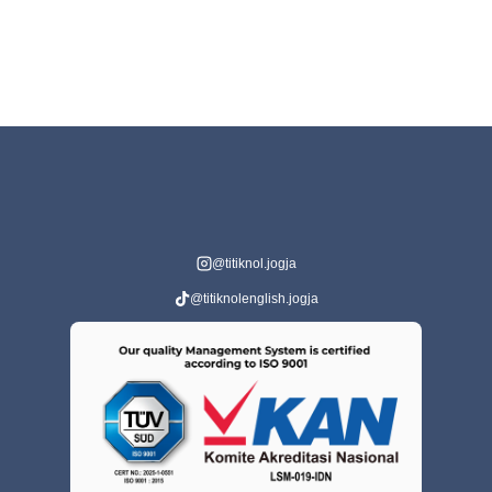
@titiknol.jogja
@titiknolenglish.jogja