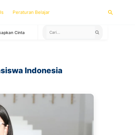
Search
Us
Peraturan Belajar
Negara yang Menerima Sertifikat TOEFL ITP untuk Study Abroad
asiswa Indonesia