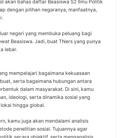
inol akan bahas daftar Beasiswa S2 Ilmu Politik
kap dengan pilihan negaranya, manfaatnya,
r.
s luar negeri yang membuka peluang bagi
lewat Beasiswa. Jadi, buat TNers yang punya
a lebar.
i yang mempelajari bagaimana kekuasaan
dibuat, serta bagaimana hubungan antara
terbentuk dalam masyarakat. Di sini, kamu
, ideologi, serta dinamika sosial yang
lokal hingga global.
dern, kamu juga akan mendalami analisis
tode penelitian sosial. Tujuannya agar
litik secara objektif, serta menganalisis