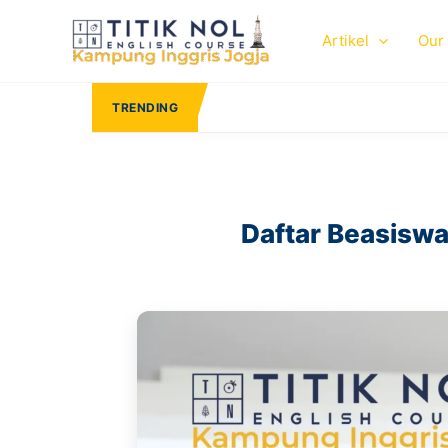
Skip
to
Artikel
Our
content
TRENDING
Format Surat Sis
Daftar Beasiswa