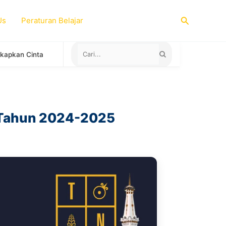
Search
Us
Peraturan Belajar
egara yang Menerima Sertifikat TOEFL ITP untuk Study Abroad
 Tahun 2024-2025