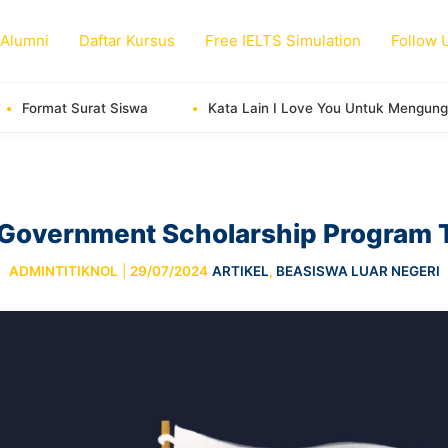
 Alumni
Daftar Kursus
Free IELTS Simulation
Follow 
Kata Lain I Love You Untuk Mengungkapkan Cinta
N
 Government Scholarship Program
ADMINTITIKNOL
|
29/07/2024
ARTIKEL
,
BEASISWA LUAR NEGERI