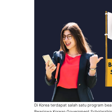
Di Korea terdapat salah satu program bea
Beasiswa Korean Government Scholarship