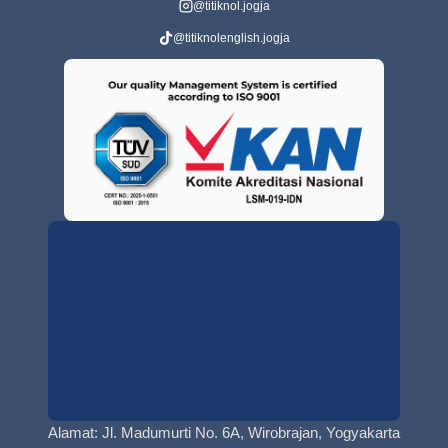
@titiknol.jogja
@titiknolenglish.jogja
Alamat: Jl. Madumurti No. 6A, Wirobrajan, Yogyakarta