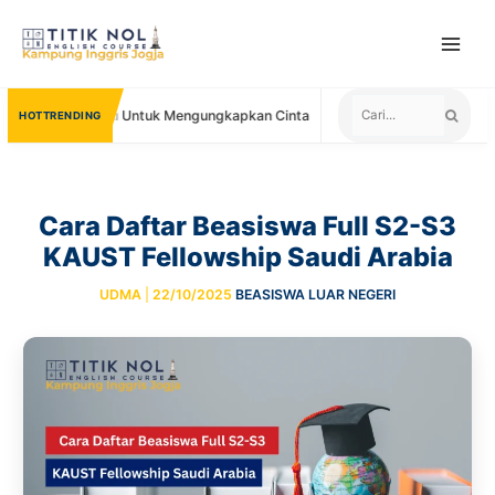
Skip
to
content
 You Untuk Mengungkapkan Cinta
Negara yang Menerima Sertifikat 
TRENDING
Cara Daftar Beasiswa Full S2-S3
KAUST Fellowship Saudi Arabia
UDMA
|
22/10/2025
BEASISWA LUAR NEGERI