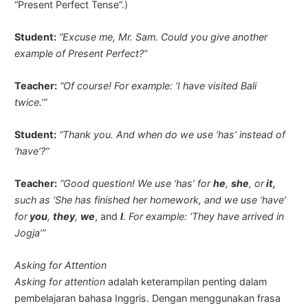
“Present Perfect Tense”.)
Student:
“Excuse me, Mr. Sam. Could you give another
example of Present Perfect?”
Teacher:
“Of course! For example: ‘I have visited Bali
twice.’”
Student:
“Thank you. And when do we use ‘has’ instead of
‘have’?”
Teacher:
“Good question! We use ‘has’ for
he
,
she
, or
it,
such as
‘She has finished her homework
, and we use ‘have’
for
you
,
they
,
we
, and
I
. For example:
‘They have arrived in
Jogja’
”
Asking for Attention
Asking for attention
adalah keterampilan penting dalam
pembelajaran bahasa Inggris. Dengan menggunakan frasa