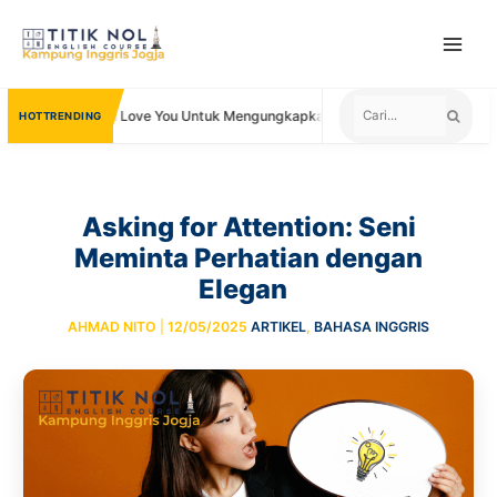
Skip
to
content
Kata Lain I Love You Untuk Mengungkapkan Cinta
Negara yang Men
TRENDING
Asking for Attention: Seni
Meminta Perhatian dengan
Elegan
AHMAD NITO
|
12/05/2025
ARTIKEL
,
BAHASA INGGRIS