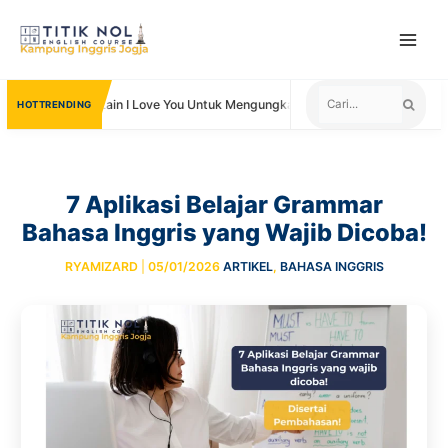
Skip
to
content
Kata Lain I Love You Untuk Mengungkapkan Cinta
Negara ya
TRENDING
7 Aplikasi Belajar Grammar
Bahasa Inggris yang Wajib Dicoba!
RYAMIZARD
|
05/01/2026
ARTIKEL
,
BAHASA INGGRIS