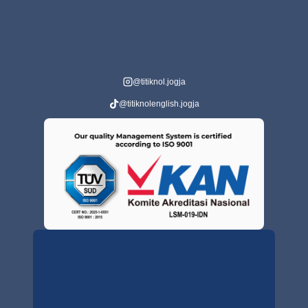
@titiknol.jogja
@titiknolenglish.jogja