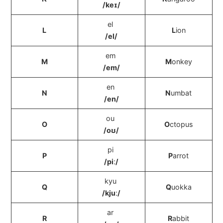
/keɪ/
el
L
L
ion
/el/
em
M
M
onkey
/em/
en
N
N
umbat
/en/
ou
O
O
ctopus
/oʊ/
pi
P
P
arrot
/piː/
kyu
Q
Q
uokka
/kjuː/
ar
R
R
abbit