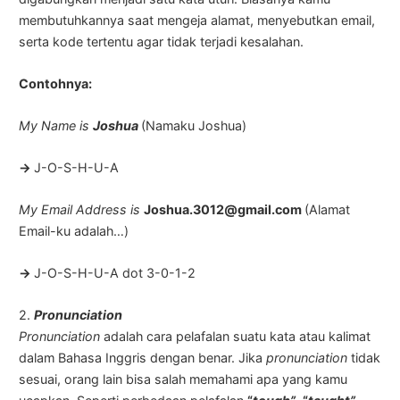
membutuhkannya saat mengeja alamat, menyebutkan email,
serta kode tertentu agar tidak terjadi kesalahan.
Contohnya:
My Name is
Joshua
(Namaku Joshua)
→
J-O-S-H-U-A
My Email Address is
Joshua.3012@gmail.com
(Alamat
Email-ku adalah…)
→
J-O-S-H-U-A dot 3-0-1-2
2.
Pronunciation
Pronunciation
adalah cara pelafalan suatu kata atau kalimat
dalam Bahasa Inggris dengan benar. Jika
pronunciation
tidak
sesuai, orang lain bisa salah memahami apa yang kamu