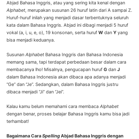
Abjad Bahasa Inggris, atau yang sering kita kenal dengan
Alphabet
, merupakan susunan 26 huruf latin dari A sampai Z.
Huruf-huruf inilah yang menjadi dasar terbentuknya seluruh
kata dalam Bahasa Inggris. Abjad ini dibagi menjadi 5 huruf
vokal (a, i, u, e, o), 19 konsonan, serta huruf
W
dan
Y
yang
bisa menjadi keduanya.
Susunan
Alphabet
Bahasa Inggris dan Bahasa Indonesia
memang sama, tapi terdapat perbedaan besar dalam cara
membacanya lho! Misalnya, pengucapan huruf
G
dan
J
dalam Bahasa Indonesia akan dibaca apa adanya menjadi
“Ge” dan “Je”. Sedangkan, dalam Bahasa Inggris justru
dibaca menjadi “Ji” dan “Jei”.
Kalau kamu belum memahami cara membaca
Alphabet
dengan benar, proses belajar Bahasa Inggris kamu bisa jadi
terhambat!
Bagaimana Cara
Spelling
Abjad Bahasa Inggris dengan